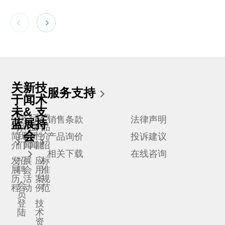
关
新
技
服务支持
于
闻
术
未
&
支
公
联
公
行
材
产
销售条款
法律声明
蓝
展
持
司
系
司
业
料
品
会
简
我
新
新
性
介
产品询价
投诉建议
介
们
闻
闻
能
绍
相关下载
在线咨询
发
招
展
应
标
展
聘
会
用
准
历
活
案
规
会
程
动
例
范
员
登
技
陆
术
资