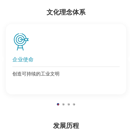
文化理念体系
企业使命
企业愿景
核心价值观
未蓝管理文化
创造可持续的工业文明
成为聚合物材料应用解决方案的行业领导者
客户至上 创新驱动 奋斗为本
Openness / 开放 Commitment / 重诺 Tolerance / 宽
信守承诺 团队协作 开放包容
容 Sharing / 分享
发展历程